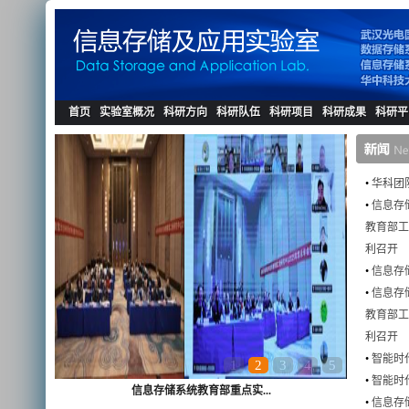
首页
实验室概况
科研方向
科研队伍
科研项目
科研成果
科研平
•
华科团队
•
信息存
教育部工
利召开
•
信息存
•
信息存
教育部工
利召开
•
智能时
1
2
3
4
5
•
智能时
信息存储及应用实验室2025...
•
信息存