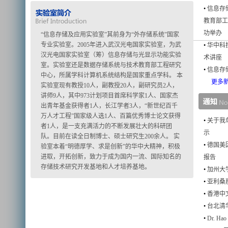
•
信息存
教育部工
功举办
“信息存储及应用实验室”其前身为“外存储系统”国家
专业实验室。2005年进入武汉光电国家实验室，为武
•
华中科
汉光电国家实验室（筹）信息存储与光显示功能实验
术讲座
室。实验室还是数据存储系统与技术教育部工程研究
•
信息存
中心，所属学科计算机系统结构是国家重点学科。 本
更多新闻
实验室现有教授10人，副教授20人，副研究员2人，
讲师9人，其中973计划项目首席科学家1人、国家杰
出青年基金获得者1人，长江学者3人，“新世纪百千
万人才工程”国家级人选1人、百篇优秀博士论文获得
•
关于我
者1人，是一支充满活力的不断发展壮大的科研团
示
队。目前在读全日制博士、硕士研究生200余人。 实
•
德国美因
验室本着“明德厚学、求是创新”的华中大精神，积极
进取，开拓创新，致力于成为国内一流、国际知名的
报告
存储技术研究开发基地和人才培养基地。
•
加州大
•
亚利桑
•
香港中文
•
台北清
•
Dr. H